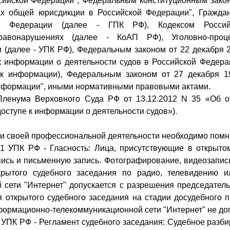
сийской Федерации", Федеральным конституционным зако
ах общей юрисдикции в Российской Федерации", Гражда
ой Федерации (далее - ГПК РФ), Кодексом Росси
равонарушениях (далее - КоАП РФ), Уголовно-проц
 (далее - УПК РФ), Федеральным законом от 22 декабря 
к информации о деятельности судов в Российской Федерац
 к информации), Федеральным законом от 27 декабря 1
нформации", иными нормативными правовыми актами.
Пленума Верховного Суда РФ от 13.12.2012 N 35 «Об от
доступе к информации о деятельности судов»).
и своей профессиональной деятельности необходимо помн
41 УПК РФ - Гласность: Лица, присутствующие в открыто
ись и письменную запись. Фотографирование, видеозапись
крытого судебного заседания по радио, телевидению 
 сети "Интернет" допускается с разрешения председател
я открытого судебного заседания на стадии досудебного п
формационно-телекоммуникационной сети "Интернет" не доп
7 УПК РФ - Регламент судебного заседания: Судебное разб