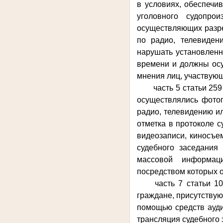
в условиях, обеспечи
уголовного судопро
осуществляющих разре
по радио, телевиден
нарушать установленн
времени и должны осу
мнения лиц, участвующ
часть 5 статьи 25
осуществлялись фотог
радио, телевидению и
отметка в протоколе с
видеозаписи, киносъе
судебного заседания
массовой информаци
посредством которых 
часть 7 статьи 1
граждане, присутствую
помощью средств ауди
трансляция судебного 