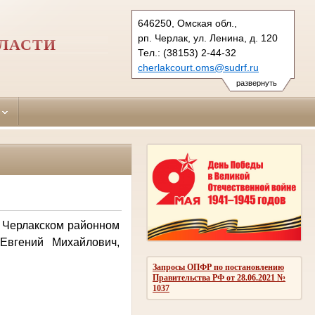
646250, Омская обл.,
рп. Черлак, ул. Ленина, д. 120
ЛАСТИ
Тел.: (38153) 2-44-32
cherlakcourt.oms@sudrf.ru
схема проезда
развернуть
 Черлакском районном
Евгений Михайлович,
Запросы ОПФР по постановлению
Правительства РФ от 28.06.2021 №
1037