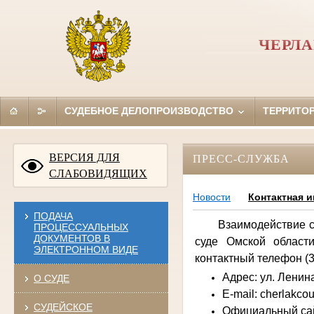
ЧЕРЛ
СУДЕБНОЕ ДЕЛОПРОИЗВОДСТВО
ТЕРРИТО
ВЕРСИЯ ДЛЯ
ПРЕСС-СЛУЖБА
СЛАБОВИДЯЩИХ
Новости
Контактная 
ПОДАЧА
Взаимодействие 
ПРОЦЕССУАЛЬНЫХ
ДОКУМЕНТОВ В
суде Омской област
ЭЛЕКТРОННОМ ВИДЕ
контактный телефон (3
Адрес: ул. Ленина
О СУДЕ
E-mail: cherlakco
СУДЕЙСКОЕ
Официальный са