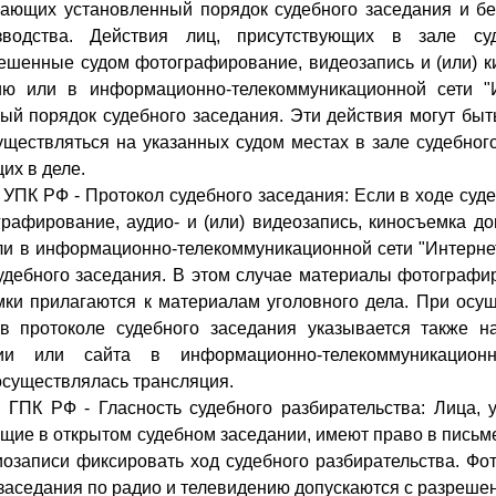
вающих установленный порядок судебного заседания и бе
изводства. Действия лиц, присутствующих в зале су
шенные судом фотографирование, видеозапись и (или) к
ию или в информационно-телекоммуникационной сети "
ый порядок судебного заседания. Эти действия могут быт
ществляться на указанных судом местах в зале судебного
их в деле.
9 УПК РФ - Протокол судебного заседания: Если в ходе суд
рафирование, аудио- и (или) видеозапись, киносъемка до
ли в информационно-телекоммуникационной сети "Интернет"
удебного заседания. В этом случае материалы фотографир
мки прилагаются к материалам уголовного дела. При осу
 в протоколе судебного заседания указывается также н
и или сайта в информационно-телекоммуникационн
осуществлялась трансляция.
0 ГПК РФ - Гласность судебного разбирательства: Лица, 
щие в открытом судебном заседании, имеют право в письм
озаписи фиксировать ход судебного разбирательства. Фот
заседания по радио и телевидению допускаются с разрешен