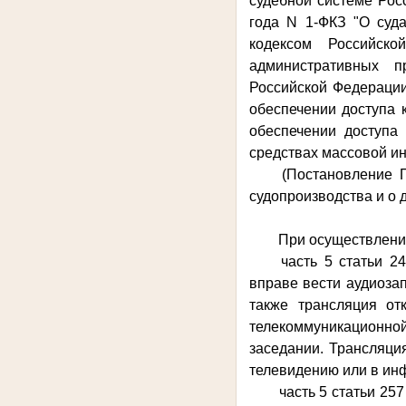
судебной системе Рос
года N 1-ФКЗ "О суд
кодексом Российск
административных п
Российской Федерации
обеспечении доступа 
обеспечении доступа
средствах массовой и
(Постановление 
судопроизводства и о 
При осуществлени
часть 5 статьи 2
вправе вести аудиозап
также трансляция от
телекоммуникационной
заседании. Трансляци
телевидению или в ин
часть 5 статьи 25