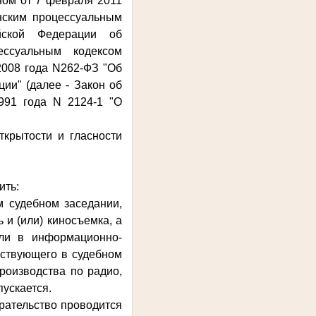
ном от 7 февраля 2011
нским процессуальным
йской Федерации об
ессуальным кодексом
2008 года N262-ФЗ "Об
ии" (далее - Закон об
991 года N 2124-1 "О
крытости и гласности
ить:
м судебном заседании,
 и (или) киносъемка, а
или в информационно-
ьствующего в судебном
роизводства по радио,
ускается.
ирательство проводится