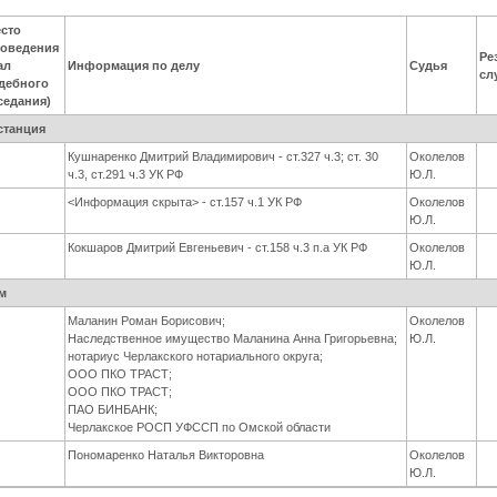
сто
оведения
Ре
ал
Информация по делу
Судья
сл
дебного
седания)
станция
Кушнаренко Дмитрий Владимирович - ст.327 ч.3; ст. 30
Околелов
ч.3, ст.291 ч.3 УК РФ
Ю.Л.
<Информация скрыта> - ст.157 ч.1 УК РФ
Околелов
Ю.Л.
Кокшаров Дмитрий Евгеньевич - ст.158 ч.3 п.а УК РФ
Околелов
Ю.Л.
м
Маланин Роман Борисович;
Околелов
Наследственное имущество Маланина Анна Григорьевна;
Ю.Л.
нотариус Черлакского нотариального округа;
ООО ПКО ТРАСТ;
ООО ПКО ТРАСТ;
ПАО БИНБАНК;
Черлакское РОСП УФССП по Омской области
Пономаренко Наталья Викторовна
Околелов
Ю.Л.