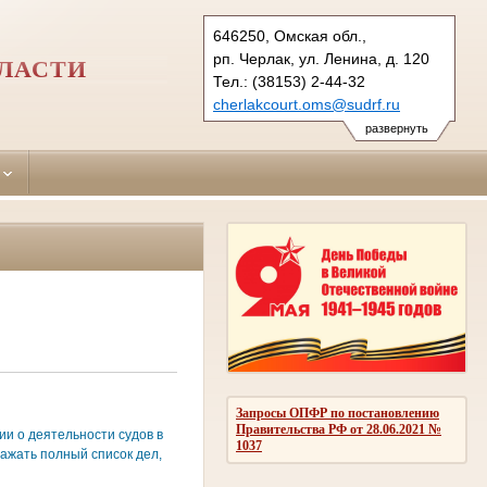
646250, Омская обл.,
рп. Черлак, ул. Ленина, д. 120
ЛАСТИ
Тел.: (38153) 2-44-32
cherlakcourt.oms@sudrf.ru
схема проезда
развернуть
Запросы ОПФР по постановлению
Правительства РФ от 28.06.2021 №
и о деятельности судов в
1037
ажать полный список дел,