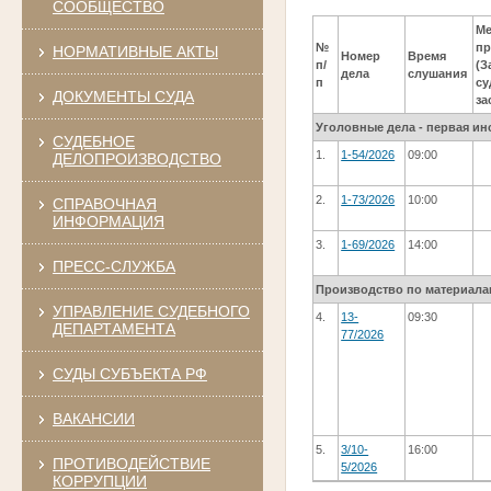
СООБЩЕСТВО
Ме
№
пр
НОРМАТИВНЫЕ АКТЫ
Номер
Время
п/
(З
дела
слушания
п
су
ДОКУМЕНТЫ СУДА
за
Уголовные дела - первая ин
СУДЕБНОЕ
1.
1-54/2026
09:00
ДЕЛОПРОИЗВОДСТВО
2.
1-73/2026
10:00
СПРАВОЧНАЯ
ИНФОРМАЦИЯ
3.
1-69/2026
14:00
ПРЕСС-СЛУЖБА
Производство по материала
УПРАВЛЕНИЕ СУДЕБНОГО
4.
13-
09:30
ДЕПАРТАМЕНТА
77/2026
СУДЫ СУБЪЕКТА РФ
ВАКАНСИИ
5.
3/10-
16:00
ПРОТИВОДЕЙСТВИЕ
5/2026
КОРРУПЦИИ