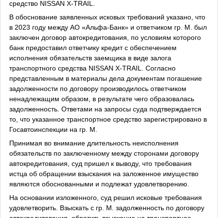
средство
NISSAN
X
-
TRAIL
.
В обоснование заявленных исковых требований указано, что
в 2023 году между АО «Альфа-Банк» и ответчиком гр. М. был
заключен договор автокредитования, по условиям которого
банк предоставил ответчику кредит с обеспечением
исполнения обязательств заемщика в виде залога
транспортного средства
NISSAN
X
-
TRAIL
. Согласно
представленным в материалы дела документам погашение
задолженности по договору производилось ответчиком
ненадлежащим образом, в результате чего образовалась
задолженность. Ответами на запросы суда подтверждается
то, что указанное транспортное средство зарегистрировано в
Госавтоинспекции на гр. М.
Принимая во внимание длительность неисполнения
обязательств по заключенному между сторонами договору
автокредитования, суд пришел к выводу, что требования
истца об обращении взыскания на заложенное имущество
являются обоснованными и подлежат удовлетворению.
На основании изложенного, суд решил исковые требования
удовлетворить. Взыскать с гр. М. задолженность по договору
автокредитования, обратить взыскание на транспортное