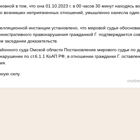
новной в том, что она 01.10.2023 г. в 00 часов 30 минут находясь в
но возникших неприязненных отношений, умышленно нанесла один 
елляционной инстанции установлено, что мировой судья обоснова
инистративного правонарушения гражданкой Г. подтверждается со
м заседании доказательств.
йонного суда Омской области Постановление мирового судьи по д
арушении по ст.6.1.1 КоАП РФ, в отношении гражданки Г. оставлен
ия.
нную силу.
опубли