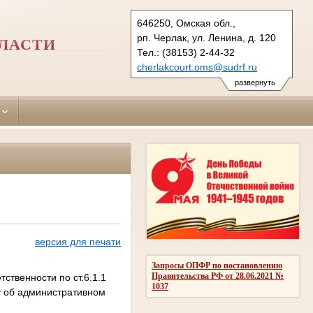
646250, Омская обл.,
рп. Черлак, ул. Ленина, д. 120
ЛАСТИ
Тел.: (38153) 2-44-32
cherlakcourt.oms@sudrf.ru
схема проезда
развернуть
версия для печати
Запросы ОПФР по постановлению
Правительства РФ от 28.06.2021 №
ственности по ст.6.1.1
1037
лу об административном