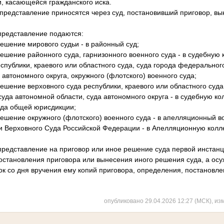
, касающейся гражданского иска.
редставление приносятся через суд, постановивший приговор, в
представление подаются:
решение мирового судьи - в районный суд;
решение районного суда, гарнизонного военного суда - в судебную
спублики, краевого или областного суда, суда города федеральног
 автономного округа, окружного (флотского) военного суда;
решение верховного суда республики, краевого или областного суда
уда автономной области, суда автономного округа - в судебную к
уда общей юрисдикции;
решение окружного (флотского) военного суда - в апелляционный в
ьи Верховного Суда Российской Федерации - в Апелляционную колл
редставление на приговор или иное решение суда первой инстанц
 постановления приговора или вынесения иного решения суда, а о
срок со дня вручения ему копий приговора, определения, постановл
опубликовано 29.04.2026 12:27 (МСК), из