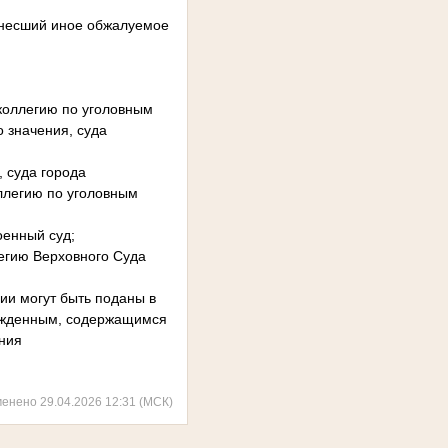
ынесший иное обжалуемое
 коллегию по уголовным
о значения, суда
, суда города
оллегию по уголовным
оенный суд;
егию Верховного Суда
ии могут быть поданы в
сужденным, содержащимся
ения
менено 29.04.2026 12:31 (МСК)