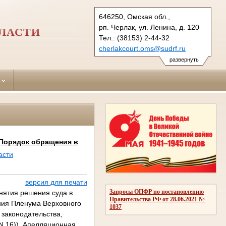
646250, Омская обл.,
рп. Черлак, ул. Ленина, д. 120
ЛАСТИ
Тел.: (38153) 2-44-32
cherlakcourt.oms@sudrf.ru
схема проезда
развернуть
Порядок обращения в
асти
версия для печати
Запросы ОПФР по постановлению
нятия решения суда в
Правительства РФ от 28.06.2021 №
ения Пленума Верховного
1037
 законодательства,
N 16)). Апелляционная