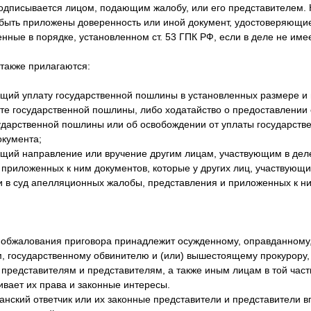
дписывается лицом, подающим жалобу, или его представителем. 
быть приложены доверенность или иной документ, удостоверяющи
ные в порядке, установленном ст. 53 ГПК РФ, если в деле не имее
также прилагаются:
ющий уплату государственной пошлины в установленных размере и 
те государственной пошлины, либо ходатайство о предоставлении о
дарственной пошлины или об освобождении от уплаты государств
окумента;
ющий направление или вручение другим лицам, участвующим в дел
приложенных к ним документов, которые у других лиц, участвующих 
чи в суд апелляционных жалобы, представления и приложенных к н
бжалования приговора принадлежит осужденному, оправданному,
, государственному обвинителю и (или) вышестоящему прокурору,
представителям и представителям, а также иным лицам в той част
вает их права и законные интересы.
анский ответчик или их законные представители и представители 