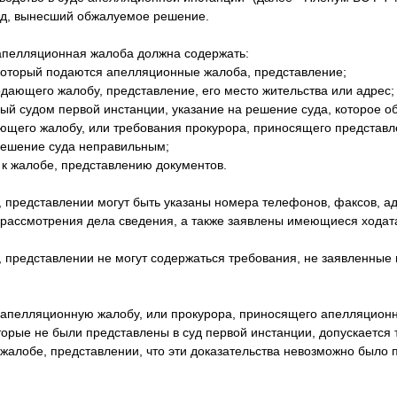
уд, вынесший обжалуемое решение.
 апелляционная жалоба должна содержать:
 который подаются апелляционные жалоба, представление;
дающего жалобу, представление, его место жительства или адрес;
ый судом первой инстанции, указание на решение суда, которое о
ающего жалобу, или требования прокурора, приносящего представле
решение суда неправильным;
 к жалобе, представлению документов.
 представлении могут быть указаны номера телефонов, факсов, а
рассмотрения дела сведения, а также заявлены имеющиеся ходат
 представлении не могут содержаться требования, не заявленные 
апелляционную жалобу, или прокурора, приносящего апелляционн
торые не были представлены в суд первой инстанции, допускается 
жалобе, представлении, что эти доказательства невозможно было п