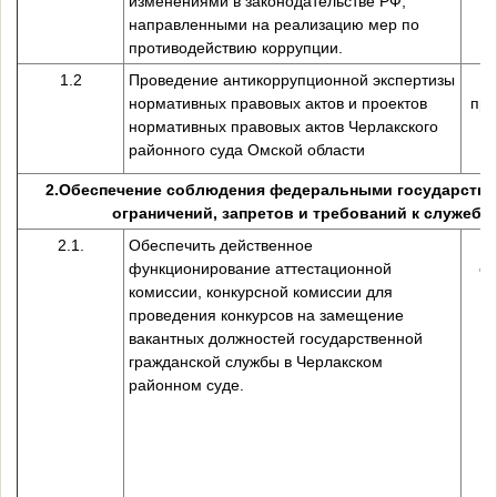
изменениями в законодательстве РФ,
направленными на реализацию мер по
противодействию коррупции.
1.2
Проведение антикоррупционной экспертизы
нормативных правовых актов и проектов
пре
нормативных правовых актов Черлакского
районного суда Омской области
2.
Обеспечение соблюдения федеральными государствен
ограничений, запретов и требований к служеб
2.1.
Обеспечить действенное
функционирование аттестационной
сп
комиссии, конкурсной комиссии для
проведения конкурсов на замещение
вакантных должностей государственной
гражданской службы в Черлакском
районном суде.