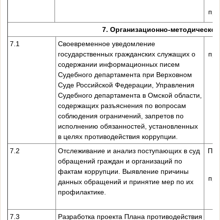
пре
7. Организационно-методическо
7.1
Своевременное уведомление
государственных гражданских служащих о
пре
содержании информационных писем
Судебного департамента при Верховном
Суде Российской Федерации, Управления
Судебного департамента в Омской области,
содержащих разъяснения по вопросам
соблюдения ограничений, запретов по
исполнению обязанностей, установленных
в целях противодействия коррупции.
7.2
Отслеживание и анализ поступающих в суд
Пре
обращений граждан и организаций по
фактам коррупции. Выявление причины
пре
данных обращений и принятие мер по их
профилактике.
7.3
Разработка проекта Плана противодействия