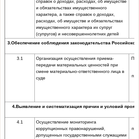
справок о доходах, расходах, об имуществе
и обязательствах имущественного
характера, а также справок о доходах,
расходах, об имуществе и обязательствах
имущественного характера их супруг
(супругов) и несовершеннолетних детей
3.
Обеспечение соблюдения законодательства Российской
3.1
Организация осуществления приема-
Пре
передачи материальных ценностей при
смене материально-ответственного лица в
пре
суде
С
4.
Выявление и систематизация причин и условий проявл
4.1
Осуществление мониторинга
коррупционных правонарушений,
пре
допущенных государственными служащими