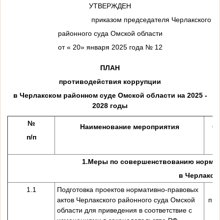
УТВЕРЖДЕН
приказом председателя Черлакского
районного суда Омской области
от « 20» января 2025 года № 12
ПЛАН
противодействия коррупции
в Черлакском районном суде Омской области на 2025 -
2028 годы
№
Наименование мероприятия
О
п/п
1.
Меры по совершенствованию нормат
в Черлакск
1.1
Подготовка проектов нормативно-правовых
актов Черлакского районного суда Омской
пре
области для приведения в соответствие с